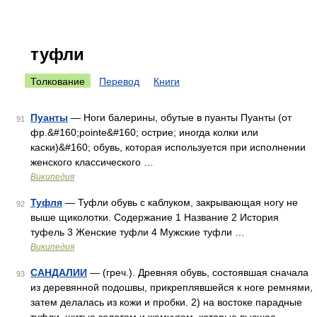
туфли
Толкование
Перевод
Книги
Пуанты
— Ноги балерины, обутые в пуанты Пуанты (от
91
фр.&#160;pointe&#160; острие; иногда колки или
каски)&#160; обувь, которая используется при исполнении
женского классического …
Википедия
Туфля
— Туфли обувь с каблуком, закрывающая ногу не
92
выше щиколотки. Содержание 1 Название 2 История
туфель 3 Женские туфли 4 Мужские туфли …
Википедия
САНДАЛИИ
— (греч.). Древняя обувь, состоявшая сначала
93
из деревянной подошвы, прикреплявшейся к ноге ремнями,
затем делалась из кожи и пробки. 2) на востоке парадные