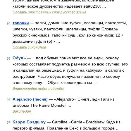
туфли, шитые золотом и жемчугом, которые высшее
католическое духовенство надевает в&#8230; …
Словарь иностранных слов русского языка
тапочки
— тапки, домашние туфли, хлопанцы, пантолеты,
94
шлепки, чувяки, пантофли, шлепанцы, туфли Словарь
русских синонимов. тапочки сущ., кол во синонимов: 12 •
домашние туфли (6) • …
Словарь синонимов
Обувь
— под обувью понимают все ее виды, основу
95
которых составляет подметка размером во всю ступню: это
и сандалии на ремешках, и туфли на каблуках, и сапоги с
раструбами. Часто обувь получала название по своему
внешнему виду. Обувь клювовидная см …
Энциклопедия моды и одежды
Alejandro (песня)
— «Alejandro» Сингл Леди Гаги из
96
альбома The Fame Monster …
Википедия
Кэрри Брэдшоу
— Caroline «Carrie» Bradshaw Кадр из
97
первого фильма. Появление Секс в большом городе …