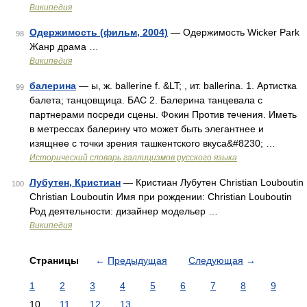
Википедия
Одержимость (фильм, 2004)
— Одержимость Wicker Park
98
Жанр драма …
Википедия
балерина
— ы, ж. ballerine f. &LT; , ит. ballerina. 1. Артистка
99
балета; танцовщица. БАС 2. Балерина танцевала с
партнерами посреди сцены. Фокин Против течения. Иметь
в метрессах балерину что может быть элегантнее и
изящнее с точки зрения ташкентского вкуса&#8230; …
Исторический словарь галлицизмов русского языка
Лубутен, Кристиан
— Кристиан Лубутен Christian Louboutin
100
Christian Louboutin Имя при рождении: Christian Louboutin
Род деятельности: дизайнер модельер …
Википедия
Страницы
←
Предыдущая
Следующая
→
1
2
3
4
5
6
7
8
9
10
11
12
13